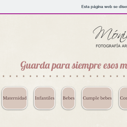
Esta página web se dise
Guarda para siempre esos m
******************
Maternidad
Infantiles
Bebes
Cumple bebes
Co