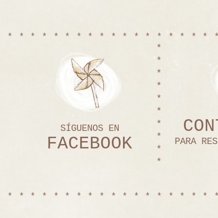
******************
*
*
*
*
*
*
CON
*
SÍGUENOS EN
*
​FACEBOOK
PARA RE
*
*
******************